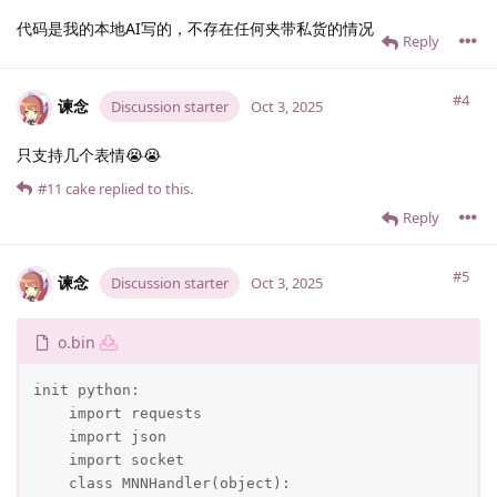
代码是我的本地AI写的，不存在任何夹带私货的情况
Reply
#4
谏念
Discussion starter
Oct 3, 2025
只支持几个表情😭😭
#11
cake
replied to this.
Reply
#5
谏念
Discussion starter
Oct 3, 2025
o.bin
init python:

    import requests

    import json

    import socket

    class MNNHandler(object):