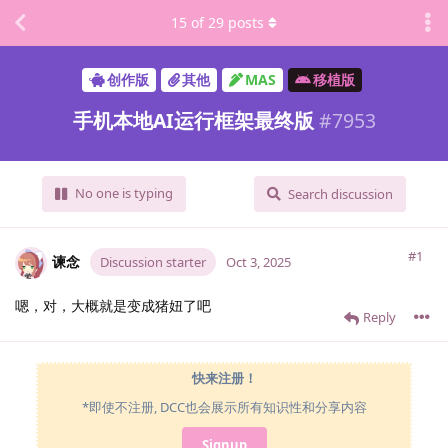
15
of
29
posts
创作版
其他
MAS
移植版
手机本地AI运行框架最终版
#
7953
No one is typing
Search discussion
#1
谏念
Discussion starter
Oct 3, 2025
嗯，对，大概就是变成猪妞了吧
Reply
快来注册！
*即使不注册, DCC也会展示所有知识性和分享内容
Signup