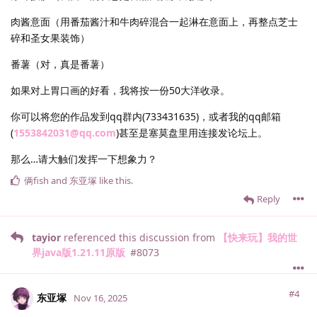
肉酱意面（用番茄酱汁和牛肉碎混合一起淋在意面上，再整点芝士
碎和圣女果装饰）
番薯（对，真是番薯）
如果对上胃口画的好看，我将按一份50大洋收录。
你可以将您的作品发到qq群内(733431635)，或者我的qq邮箱
(
1553842031@qq.com
)甚至是塞莫盘里用连接发论坛上。
那么…请大触们发挥一下想象力？
俩fish
and
东亚塚
like this
.
Reply
tayior
referenced this discussion from
【快来玩】我的世
界java版1.21.11原版
#
8073
#4
东亚塚
Nov 16, 2025