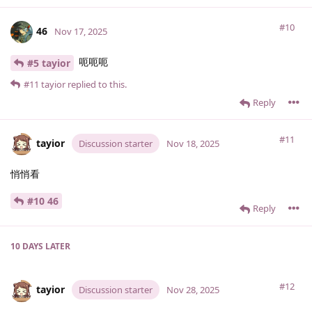
#10
46
Nov 17, 2025
呃呃呃
#5 tayior
#11
tayior
replied to this.
Reply
#11
tayior
Discussion starter
Nov 18, 2025
悄悄看
#10 46
Reply
10 DAYS
LATER
#12
tayior
Discussion starter
Nov 28, 2025