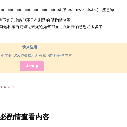
iiiiiiiiiiiiiiiiiiiiiiiiiiiiiiiiiiiiiiii.txt 跟 poemworlds.txt)（渣意译）
系也不算是攻略但还是有剧透的 请酌情查看
好 诗这种东西翻译过来无论如何都显得跟原来的意思差太多了
快来注册！
使不注册, DCC也会展示所有知识性和分享内容
Signup
c 4, 2020
必酌情查看内容