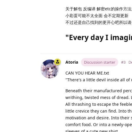
关于解包 反编译 解密etc的操作方
小彩蛋可能不太全面 会不定期更新
不过还是自己找到的更开心吧所以请
"Every day I imagi
Atoria
Discussion starter
#3
De
CAN YOU HEAR ME.txt
"There's a little devil inside all of 
Beneath their manufactured percepti
writhing, twisted mess of dread. 
All thrashing to escape the feebl
little crevice they can find. Into t
motivation and desire. Into their
comfort food. Or into a newly-ope
sleeves of a cute new shirt.