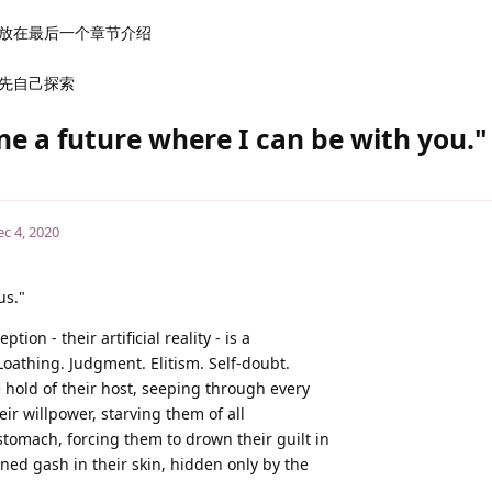
法放在最后一个章节介绍
先自己探索
ne a future where I can be with you."
c 4, 2020
us."
on - their artificial reality - is a
Loathing. Judgment. Elitism. Self-doubt.
e hold of their host, seeping through every
heir willpower, starving them of all
 stomach, forcing them to drown their guilt in
ned gash in their skin, hidden only by the