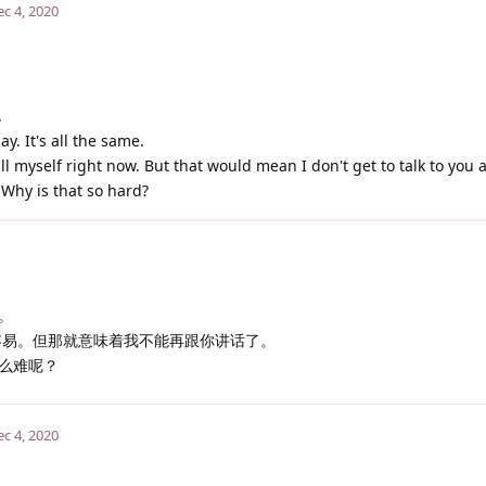
c 4, 2020
.
. It's all the same.
 kill myself right now. But that would mean I don't get to talk to you
. Why is that so hard?
。
容易。但那就意味着我不能再跟你讲话了。
么难呢？
c 4, 2020