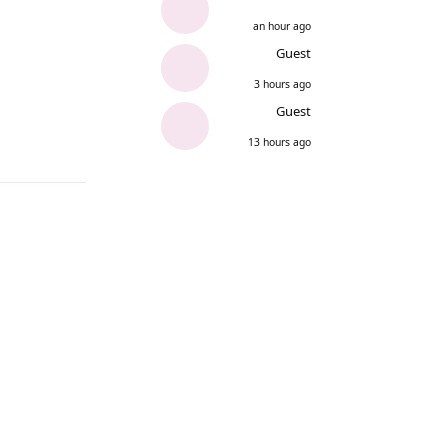
an hour ago
Guest
3 hours ago
Guest
13 hours ago
Reply