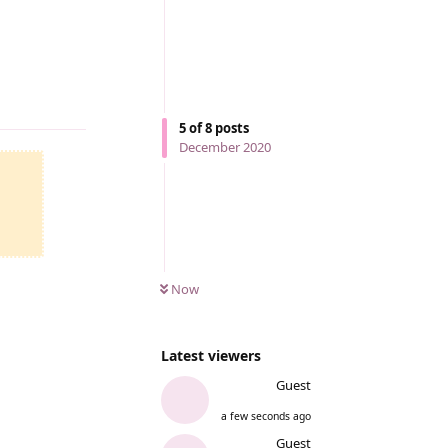
Reply
5
of
8
posts
December 2020
Now
Latest viewers
Guest
a few seconds ago
Guest