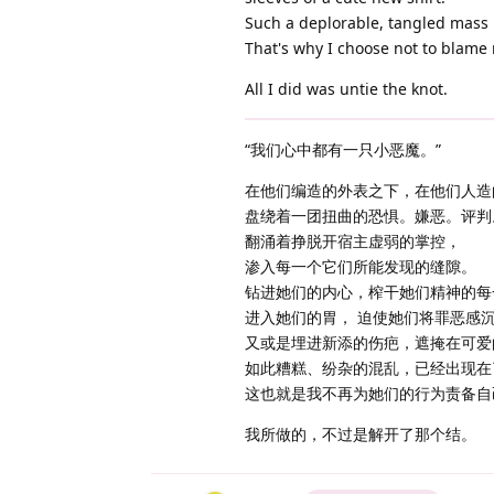
Such a deplorable, tangled mass i
That's why I choose not to blame m
All I did was untie the knot.
“我们心中都有一只小恶魔。”
在他们编造的外表之下，在他们人造
盘绕着一团扭曲的恐惧。嫌恶。评判
翻涌着挣脱开宿主虚弱的掌控，
渗入每一个它们所能发现的缝隙。
钻进她们的内心，榨干她们精神的每
进入她们的胃， 迫使她们将罪恶感
又或是埋进新添的伤疤，遮掩在可爱
如此糟糕、纷杂的混乱，已经出现在
这也就是我不再为她们的行为责备自
我所做的，不过是解开了那个结。