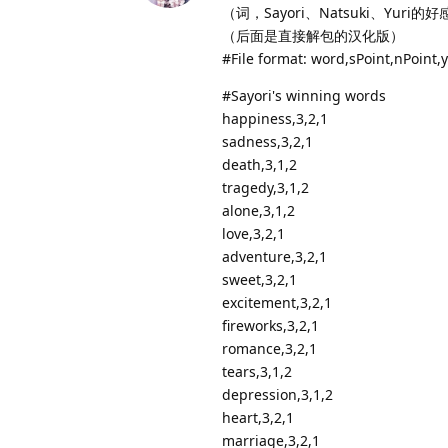
（词，Sayori、Natsuki、Yuri的
（后面是直接解包的汉化版）
#File format: word,sPoint,nPoint,
#Sayori's winning words
happiness,3,2,1
sadness,3,2,1
death,3,1,2
tragedy,3,1,2
alone,3,1,2
love,3,2,1
adventure,3,2,1
sweet,3,2,1
excitement,3,2,1
fireworks,3,2,1
romance,3,2,1
tears,3,1,2
depression,3,1,2
heart,3,2,1
marriage,3,2,1