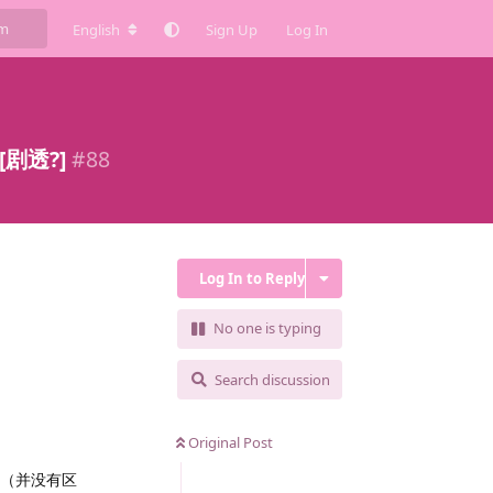
English
Sign Up
Log In
剧透?]
#
88
Log In to Reply
No one is typing
Search discussion
Original Post
）（并没有区