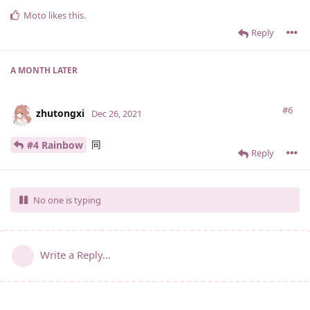
Moto
likes this
.
Reply
A MONTH
LATER
#6
zhutongxi
Dec 26, 2021
同
#4 Rainbow
Reply
No one is typing
Write a Reply...