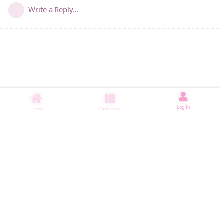
Write a Reply...
Log In
Home
Categories
睡了1501 ms
|
|
|