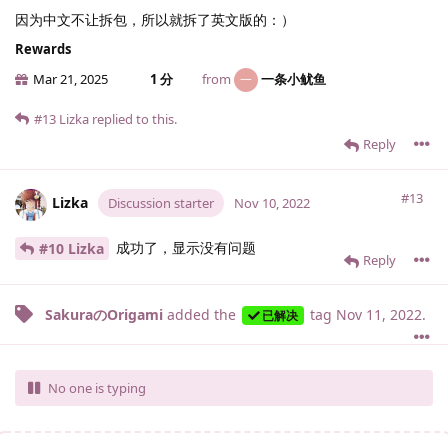
因为中文不让拆包，所以就拆了英文版的：）
Rewards
Mar 21, 2025
1 分
from
一条小鱿鱼
一
#13
Lizka
replied to this.
Reply
#13
Lizka
Discussion starter
Nov 10, 2022
成功了，显示没有问题
#10 Lizka
Reply
SakuraのOrigami
added the
tag
Nov 11, 2022
.
已解决
No one is typing