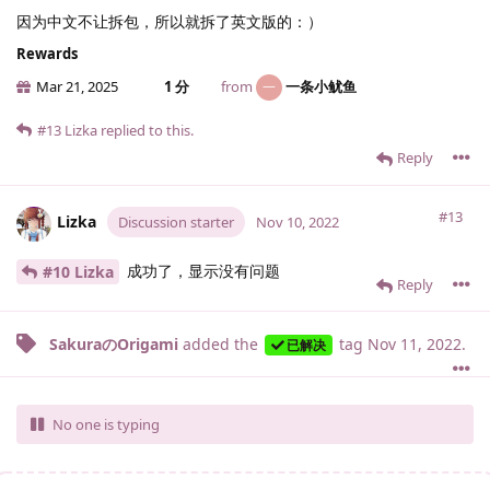
因为中文不让拆包，所以就拆了英文版的：）
Rewards
Mar 21, 2025
1 分
from
一条小鱿鱼
一
#13
Lizka
replied to this.
Reply
#13
Lizka
Discussion starter
Nov 10, 2022
成功了，显示没有问题
#10 Lizka
Reply
SakuraのOrigami
added the
tag
Nov 11, 2022
.
已解决
No one is typing