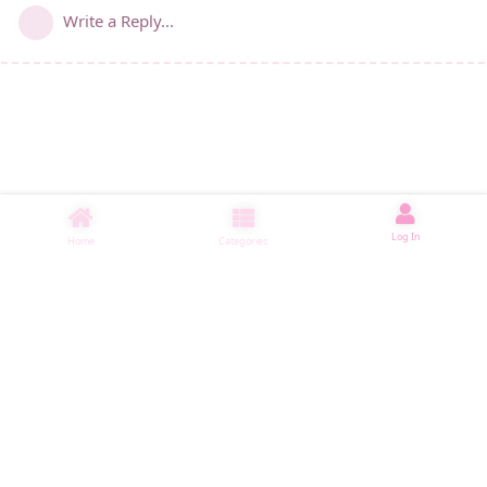
Write a Reply...
Log In
Home
Categories
睡了1501 ms
|
|
|