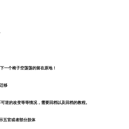
？
剩下一个椅子空荡荡的留在原地！
相迁移
不可逆的改变等等情况，需要回档以及回档的教程。
显示五官或者部分肢体