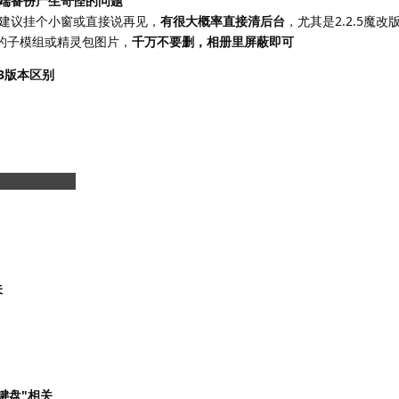
端备份产生奇怪的问题
事建议挂个小窗或直接说再见，
有很大概率直接清后台
，尤其是2.2.5魔改
里的子模组或精灵包图片，
千万不要删，相册里屏蔽即可
13版本区别
真不该我们来教
关
键盘"相关