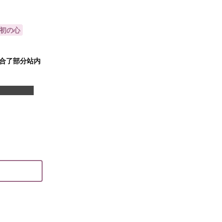
初の心
合了部分站内
望我能捐多