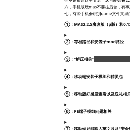
但不是很建议中文名，
这可能会在云
六，手机版玩mas不要挂后台，有
七，有些手机会识别game文件夹
①：MAS2.2.5魔改版（p版）和0.
②：存档路径和安装子mod路径
③：“解压相关”
。。。其实这玩意
④：移动端安装子模组和精灵包
⑤：移动版好感度查看以及送礼相
⑥：PE端子模组问题相关
⑦：移动端只能输入英文以及"安全