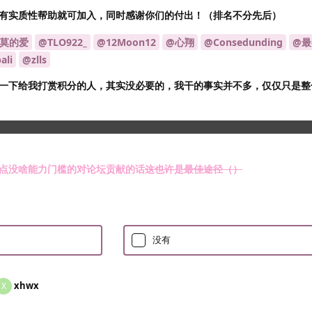
有实质性帮助就可加入，同时感谢你们的付出！（排名不分先后）
莫莫的爱
@TLO922_
@12Moon12
@心翔
@Consedunding
@最
ali
@zlls
一下给我打赏积分的人，其实没必要的，我干的事实并不多，仅仅只是整
实力允许后我
可能
考虑以积分数额为基础向论坛进行实际捐赠，不过别指
点没啥能力门槛的对论坛贡献的话
这也许是最佳途径（）
没有
xhwx
X