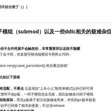
的不好分类了（））
S子模组（submod）以及一些ddlc相关的疑难杂
）
是你不去作死就不会触发的，非常重要所以这段不隐藏
了会卡死，你直接写移动端测试卡死终止代码：
= None renpy.save_persistent() 然后重启游戏”
，比如以下选项
有适配，不要点
以及现在“上吊小人”除简单模式以外已经可用
互通性暂时不如p版，一些子模组也会无效，就比如修改UI的子模组
组热添加
，而且p版基于老汉化版修改而来，对应的pc版本较老
似乎已经推了相关的更新，不过没release