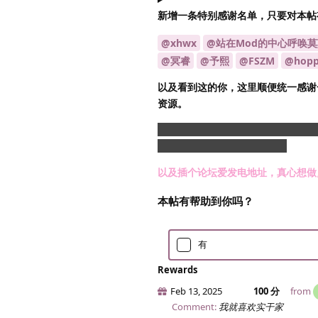
新增一条特别感谢名单，只要对本帖
@xhwx
@站在Mod的中心呼唤
@冥睿
@予熙
@FSZM
@hopp
以及看到这的你，这里顺便统一感谢
资源。
但你们的捐赠也并非白费，在我经济
少，毕竟还是穷学生一个（）
以及插个论坛爱发电地址，真心想做
本帖有帮助到你吗？
有
Rewards
Feb 13, 2025
100 分
from
Comment:
我就喜欢实干家