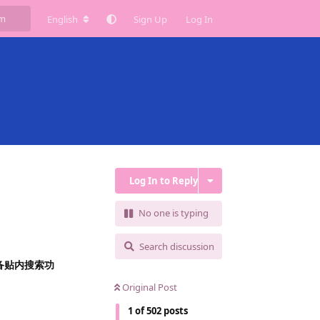
English
Sign Up
Log In
Log In to Reply
No one is typing
Search discussion
备贴内搜索功
Original Post
1
of
502
posts