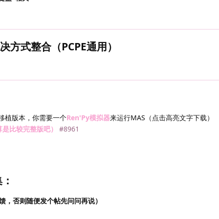
解决方式整合（PCPE通用）
S移植版本，你需要一个
Ren'Py模拟器
来运行MAS（点击高亮文字下载）
（算是比较完整版吧）
#8961
集：
馈，否则随便发个帖先问问再说）