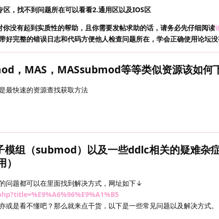
专区，找不到问题所在可以看看2.通用区以及IOS区
对你没有起到实质性的帮助，且你需要发帖求助的话，请务必先仔细阅读
带好完整的错误日志和代码方便他人检查问题所在，学会正确使用论坛没
mod，MAS，MASsubmod等等类似资源该如何
是最快速的资源查找获取方法
S子模组（submod）以及一些ddlc相关的疑难杂
用）
产生的问题都可以在里面找到解决方式，网址如下↓
ex.php?title=%E9%A6%96%E9%A1%B5
亦或是看不懂吧？那么就来点干货，以下是一些常见问题以及解决方式。