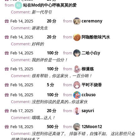
from
站在Mod的中心呼唤莫莫的爱
站
Comment:
新一代导引
Feb 14, 2025
20 分
from
ceremony
Comment:
谢谢先生
Feb 14, 2025
20 分
from
阿咖酚散味汽水
Comment:
好样的
Feb 14, 2025
100 分
from
二哈小白y
Comment:
我的评价是一伯分！
Feb 15, 2025
100 分
from
柳潇殇
Comment:
很有帮助，你这家伙，一百分呐！
Feb 16, 2025
5 分
from
平时不烧香
Feb 16, 2025
100 分
from
ccbuso
Comment:
没想到你说的是真的…你这家伙
Feb 17, 2025
20 分
from
sayuri
Comment:
哦哦....达人！
Feb 18, 2025
500 分
from
12Moon12
Comment:
没想到你还真做了。 排版不错，自愧不如。 这比那些只会
提建议的好多了。