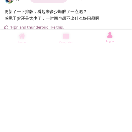
更新了一下排版，看起来多少顺眼了一点吧？
感觉干货还是太少了，一时间也想不出什么好问题啊
Ἥβη
and
thunderbird
like this
.
Reply
Log In
Home
Categories
俩fish
referenced this discussion from
情人节快乐喵~
#
5292
#12
俩fish
Discussion starter
Feb 14, 2025
更新了一条存档迁移相关的解决方法。
Ἥβη
,
thunderbird
, and
ceremony
like this
.
Reply
#14
俩fish
Discussion starter
Feb 14, 2025