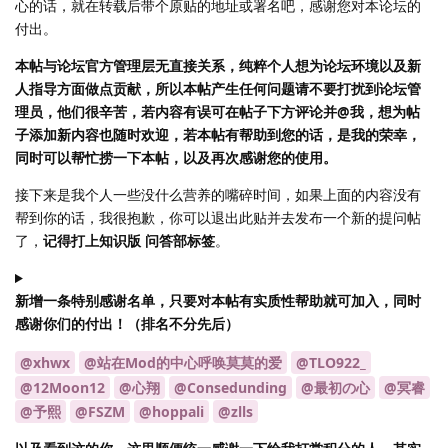
心的话，就在转载后带个原贴的地址或署名吧，感谢您对本论坛的
付出。
本帖与论坛官方管理层无直接关系，纯粹个人想为论坛环境以及新
人指导方面做点贡献，所以本帖产生任何问题请不要打扰到论坛管
理员，他们很辛苦，若内容有误可在帖子下方评论并@我，想为帖
子添加新内容也随时欢迎，若本帖有帮助到您的话，是我的荣幸，
同时可以帮忙捞一下本帖，以及再次感谢您的使用。
接下来是我个人一些没什么营养的嘴碎时间，如果上面的内容没有
帮到你的话，我很抱歉，你可以退出此贴并去发布一个新的提问帖
了，
记得打上知识版 问答部标签
。
新增一条特别感谢名单，只要对本帖有实质性帮助就可加入，同时
感谢你们的付出！（排名不分先后）
@xhwx
@站在Mod的中心呼唤莫莫的爱
@TLO922_
@12Moon12
@心翔
@Consedunding
@最初の心
@冥睿
@予熙
@FSZM
@hoppali
@zlls