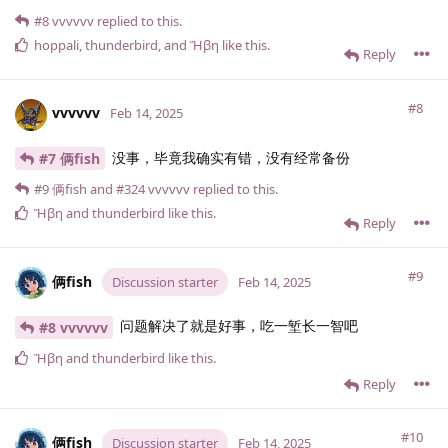
#8
vvvvvv
replied to this.
hoppali
,
thunderbird
, and
Ἥβη
like this
.
Reply
#8
vvvvvv
Feb 14, 2025
没事，毕竟我确实有错，没有经常备份
#7 俩fish
#9
俩fish
and
#324
vvvvvv
replied to this.
Ἥβη
and
thunderbird
like this
.
Reply
#9
俩fish
Discussion starter
Feb 14, 2025
问题解决了就是好事，吃一堑长一智吧
#8 vvvvvv
Ἥβη
and
thunderbird
like this
.
Reply
#10
俩fish
Discussion starter
Feb 14, 2025