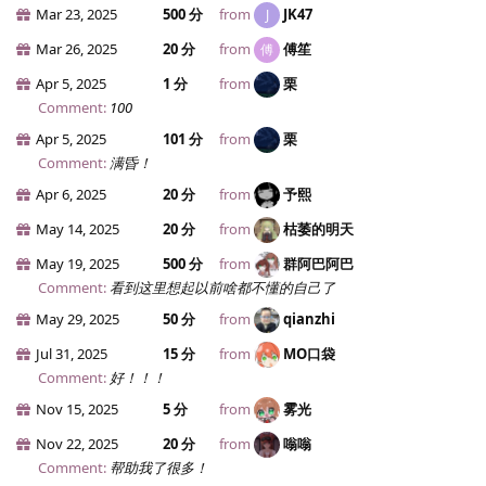
Mar 23, 2025
500 分
from
JK47
J
Mar 26, 2025
20 分
from
傅笙
傅
Apr 5, 2025
1 分
from
栗
Comment:
100
Apr 5, 2025
101 分
from
栗
Comment:
满昏！
Apr 6, 2025
20 分
from
予熙
May 14, 2025
20 分
from
枯萎的明天
May 19, 2025
500 分
from
群阿巴阿巴
Comment:
看到这里想起以前啥都不懂的自己了
May 29, 2025
50 分
from
qianzhi
Jul 31, 2025
15 分
from
MO口袋
Comment:
好！！！
Nov 15, 2025
5 分
from
雾光
Nov 22, 2025
20 分
from
嗡嗡
Comment:
帮助我了很多！