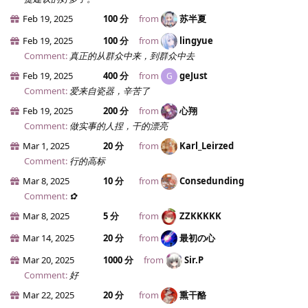
Feb 19, 2025
100 分
from
苏半夏
Feb 19, 2025
100 分
from
lingyue
Comment:
真正的从群众中来，到群众中去
Feb 19, 2025
400 分
from
geJust
G
Comment:
爱来自瓷器，辛苦了
Feb 19, 2025
200 分
from
心翔
Comment:
做实事的人捏，干的漂亮
Mar 1, 2025
20 分
from
Karl_Leirzed
Comment:
行的高标
Mar 8, 2025
10 分
from
Consedunding
Comment:
✿
Mar 8, 2025
5 分
from
ZZKKKKK
Mar 14, 2025
20 分
from
最初の心
Mar 20, 2025
1000 分
from
Sir.​P
Comment:
好
Mar 22, 2025
20 分
from
熏干酪