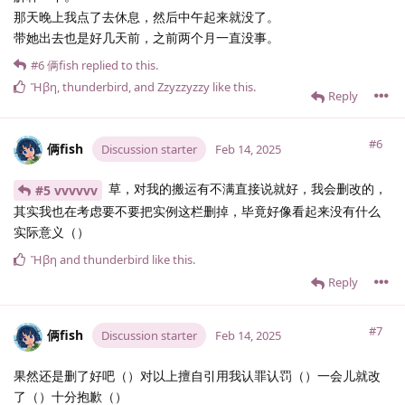
那天晚上我点了去休息，然后中午起来就没了。
带她出去也是好几天前，之前两个月一直没事。
#6
俩fish
replied to this.
Ἥβη
,
thunderbird
, and
Zzyzzyzzy
like this
.
Reply
#6
俩fish
Discussion starter
Feb 14, 2025
草，对我的搬运有不满直接说就好，我会删改的，
#5 vvvvvv
其实我也在考虑要不要把实例这栏删掉，毕竟好像看起来没有什么
实际意义（）
Ἥβη
and
thunderbird
like this
.
Reply
#7
俩fish
Discussion starter
Feb 14, 2025
果然还是删了好吧（）对以上擅自引用我认罪认罚（）一会儿就改
了（）十分抱歉（）