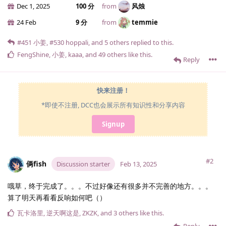
Dec 1, 2025
100 分
from
风烛
24 Feb
9 分
from
temmie
#451
小姜
,
#530
hoppali
, and
5
others
replied to this.
FengShine
,
小姜
,
kaaa
, and
49
others
like this
.
Reply
快来注册！
*即使不注册, DCC也会展示所有知识性和分享内容
Signup
#2
俩fish
Discussion starter
Feb 13, 2025
哦草，终于完成了。。。不过好像还有很多并不完善的地方。。。
算了明天再看看反响如何吧（）
瓦卡洛里
,
逆天啊这是
,
ZKZK
, and
3
others
like this
.
Reply