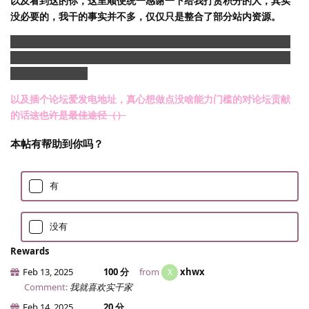
以及看到这的你，这里顺便统一感谢一下给我打赏积分的人，其实
没必要的，我干的事实并不多，仅仅只是整合了部分站内资源。
但你们的捐赠也并非白费，在我经济实力允许后我
可能
考虑以积分
数额为基础向论坛进行实际捐赠，不过别指望我能捐多少，毕竟还
是穷学生一个（）
以及插个论坛爱发电地址，真心想做点没啥能力门槛的对论坛贡献
的话
这也许是最佳途径（）
本帖有帮助到你吗？
有
没有
Rewards
Feb 13, 2025
100 分
from
xhwx
X
Comment:
我就喜欢实干家
Feb 14, 2025
20 分