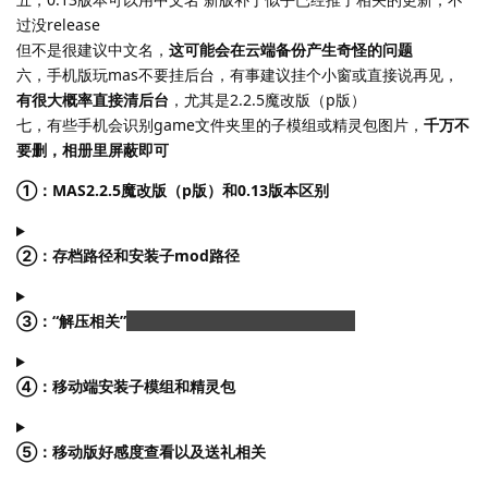
过没release
但不是很建议中文名，
这可能会在云端备份产生奇怪的问题
六，手机版玩mas不要挂后台，有事建议挂个小窗或直接说再见，
有很大概率直接清后台
，尤其是2.2.5魔改版（p版）
七，有些手机会识别game文件夹里的子模组或精灵包图片，
千万不
要删，相册里屏蔽即可
①：MAS2.2.5魔改版（p版）和0.13版本区别
②：存档路径和安装子mod路径
③：“解压相关”
。。。其实这玩意真不该我们来教
④：移动端安装子模组和精灵包
⑤：移动版好感度查看以及送礼相关