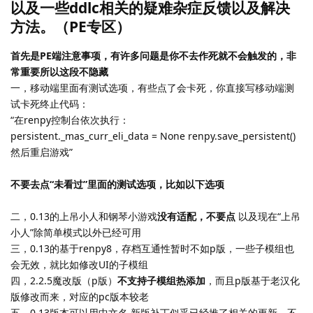
以及一些ddlc相关的疑难杂症反馈以及解决
方法。（PE专区）
首先是PE端注意事项，有许多问题是你不去作死就不会触发的，非
常重要所以这段不隐藏
一，移动端里面有测试选项，有些点了会卡死，你直接写移动端测
试卡死终止代码：
“在renpy控制台依次执行：
persistent._mas_curr_eli_data = None renpy.save_persistent()
然后重启游戏”
不要去点“未看过”里面的测试选项，比如以下选项
二，0.13的上吊小人和钢琴小游戏
没有适配，不要点
以及现在“上吊
小人”除简单模式以外已经可用
三，0.13的基于renpy8，存档互通性暂时不如p版，一些子模组也
会无效，就比如修改UI的子模组
四，2.2.5魔改版（p版）
不支持子模组热添加
，而且p版基于老汉化
版修改而来，对应的pc版本较老
五，0.13版本可以用中文名 新版补丁似乎已经推了相关的更新，不