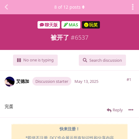
8
of
12
posts
聊天版
MAS
玩笑
被开了
#
6537
No one is typing
Search discussion
#1
艾德加
Discussion starter
May 13, 2025
完蛋
Reply
快来注册！
*即使不注册, DCC也会展示所有知识性和分享内容