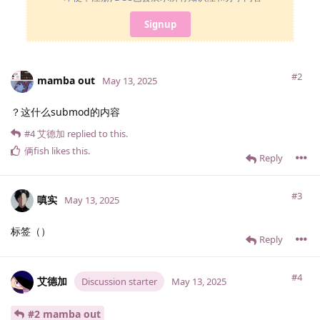
Signup
#2
mamba out
May 13, 2025
？这什么submod的内容
#4
艾德加
replied to this.
俩fish
likes this
.
Reply
#3
嗔实
May 13, 2025
标签（）
Reply
#4
艾德加
Discussion starter
May 13, 2025
#2 mamba out