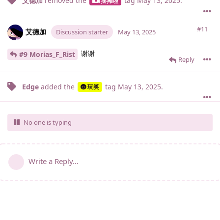
艾德加
removed the
tag
May 13, 2025
.
摆摊啦
#11
艾德加
Discussion starter
May 13, 2025
谢谢
#9 Morias_F_Rist
Reply
Edge
added the
tag
May 13, 2025
.
玩笑
No one is typing
Write a Reply...