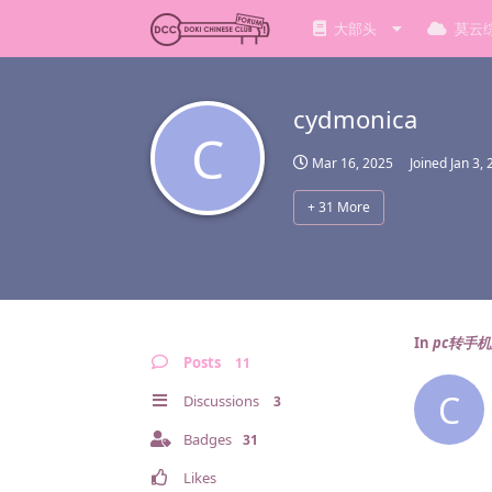
大部头
莫云
cydmonica
C
Mar 16, 2025
Joined
Jan 3,
+
31
More
In
pc转手
Posts
11
C
Discussions
3
Badges
31
Likes