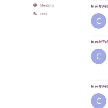
Mentions
In
pc转手
Feed
C
In
pc转手
C
In
pc转手
C