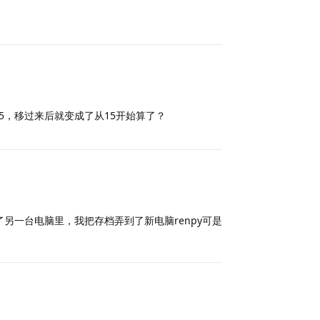
Reply
5，移过来后就变成了从15开始算了？
Reply
了另一台电脑里，我把存档弄到了新电脑renpy可是
Reply