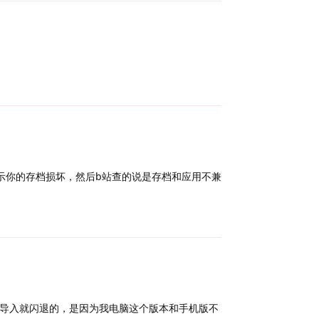
Reply
示你的存档损坏，然后b站查的说是存档和应用不兼
Reply
导入就闪退的，是因为我电脑这个版本和手机版不