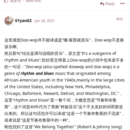
涂梦良丶
likes this
.
Reply
#33
01yan02
Jan 28, 2021
这里感觉Doo-wop并不能译成是“嘟.喔普摇滚乐”，Doo-wop不是摇
滚乐啊。
然后那句“结合蓝调与说唱的音乐”，原文是“It's a subgenre of
rhythm and blues”,恰好英文维基上Doo-wop的介绍中也有差不多
的一句话：“
Doo-wop
(also spelled doowop and doo wop)
is a
genre of
rhythm and blues
music
that originated among
African-American youth in the 1940s,mainly in the large cities
of the United States, including New York, Philadelphia,
Chicago, Baltimore, Newark, Detroit, and Washington, DC.”，
这里“rhythm and blues”是一整个词，大概意思是“节奏和布鲁
斯”，这个词是40年代为了替换“种族音乐”这个不太友好的词而新造
出来的。所以这句话也许可以译成“这是一个节奏布鲁斯的子流派”，
或者说是“这是节奏布鲁斯中的一种”。
刚也找到了这首"We Belong Together" (Robert & Johnny song)