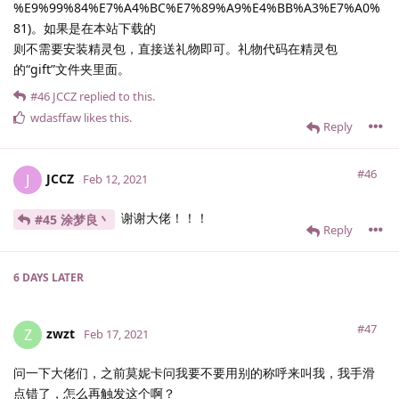
%E9%99%84%E7%A4%BC%E7%89%A9%E4%BB%A3%E7%A0%
81)。如果是在本站下载的
则不需要安装精灵包，直接送礼物即可。礼物代码在精灵包
的“gift”文件夹里面。
#46
JCCZ
replied to this.
wdasffaw
likes this
.
Reply
#46
JCCZ
J
Feb 12, 2021
谢谢大佬！！！
#45 涂梦良丶
Reply
6 DAYS
LATER
#47
zwzt
Z
Feb 17, 2021
问一下大佬们，之前莫妮卡问我要不要用别的称呼来叫我，我手滑
点错了，怎么再触发这个啊？