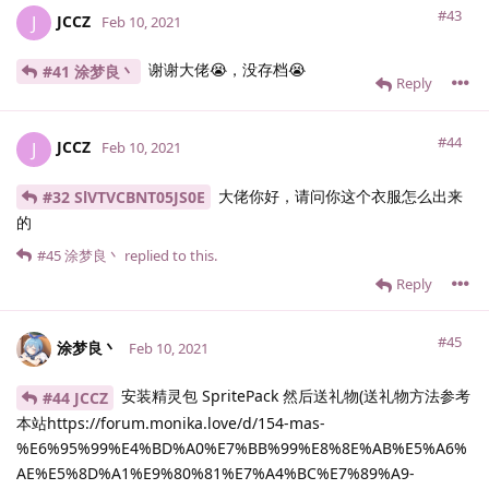
#43
JCCZ
J
Feb 10, 2021
谢谢大佬😭，没存档😭
#41 涂梦良丶
Reply
#44
JCCZ
J
Feb 10, 2021
大佬你好，请问你这个衣服怎么出来
#32 SlVTVCBNT05JS0E
的
#45
涂梦良丶
replied to this.
Reply
#45
涂梦良丶
Feb 10, 2021
安装精灵包 SpritePack 然后送礼物(送礼物方法参考
#44 JCCZ
本站https://forum.monika.love/d/154-mas-
%E6%95%99%E4%BD%A0%E7%BB%99%E8%8E%AB%E5%A6%
AE%E5%8D%A1%E9%80%81%E7%A4%BC%E7%89%A9-