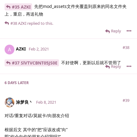
先把mod_assets文件夹覆盖到原来的同名文件夹
#35 AZKI
上，重启，再送礼物
#38
AZKI
replied to this.
Reply
#38
AZKI
A
Feb 2, 2021
不好使啊，更新以后就不管用了
#37 SlVTVCBNT05JS0E
Reply
6 DAYS
LATER
#39
涂梦良丶
Feb 8, 2021
对话/重复对话/莫妮卡/向朋友介绍
根据后文 其中的“把”应该改成“向”
即“你会向你的朋友介绍我吗?”