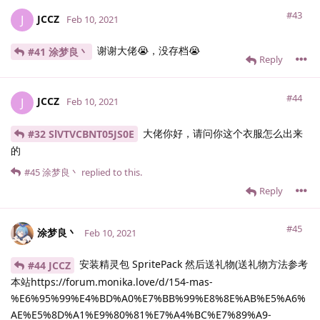
#43
JCCZ
J
Feb 10, 2021
谢谢大佬😭，没存档😭
#41 涂梦良丶
Reply
#44
JCCZ
J
Feb 10, 2021
大佬你好，请问你这个衣服怎么出来
#32 SlVTVCBNT05JS0E
的
#45
涂梦良丶
replied to this.
Reply
#45
涂梦良丶
Feb 10, 2021
安装精灵包 SpritePack 然后送礼物(送礼物方法参考
#44 JCCZ
本站https://forum.monika.love/d/154-mas-
%E6%95%99%E4%BD%A0%E7%BB%99%E8%8E%AB%E5%A6%
AE%E5%8D%A1%E9%80%81%E7%A4%BC%E7%89%A9-