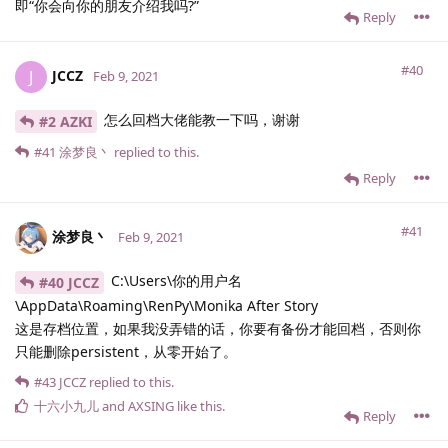
即“你会向你的朋友介绍我吗?”
Reply
#40
JCCZ
J
Feb 9, 2021
怎么回档大佬能教一下吗，谢谢
#2 AZKI
#41
涂梦良丶
replied to this.
Reply
#41
涂梦良丶
Feb 9, 2021
C:\Users\你的用户名
#40 JCCZ
\AppData\Roaming\RenPy\Monika After Story
这是存档位置，如果我没弄错的话，你要有备份才能回档，否则你
只能删除persistent，从零开始了。
#43
JCCZ
replied to this.
十六小九儿
and
AXSING
like this
.
Reply