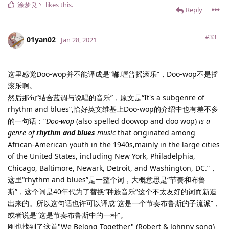
涂梦良丶
likes this
.
Reply
#33
01yan02
Jan 28, 2021
这里感觉Doo-wop并不能译成是“嘟.喔普摇滚乐”，Doo-wop不是摇
滚乐啊。
然后那句“结合蓝调与说唱的音乐”，原文是“It's a subgenre of
rhythm and blues”,恰好英文维基上Doo-wop的介绍中也有差不多
的一句话：“
Doo-wop
(also spelled doowop and doo wop)
is a
genre of
rhythm and blues
music
that originated among
African-American youth in the 1940s,mainly in the large cities
of the United States, including New York, Philadelphia,
Chicago, Baltimore, Newark, Detroit, and Washington, DC.”，
这里“rhythm and blues”是一整个词，大概意思是“节奏和布鲁
斯”，这个词是40年代为了替换“种族音乐”这个不太友好的词而新造
出来的。所以这句话也许可以译成“这是一个节奏布鲁斯的子流派”，
或者说是“这是节奏布鲁斯中的一种”。
刚也找到了这首"We Belong Together" (Robert & Johnny song)