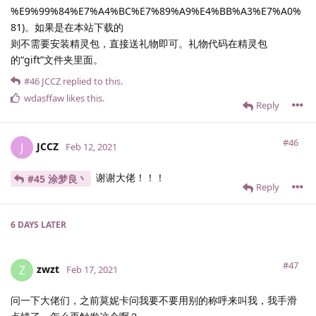
%E9%99%84%E7%A4%BC%E7%89%A9%E4%BB%A3%E7%A0%
81)。如果是在本站下载的
则不需要安装精灵包，直接送礼物即可。礼物代码在精灵包
的“gift”文件夹里面。
#46
JCCZ
replied to this.
wdasffaw
likes this
.
Reply
#46
JCCZ
J
Feb 12, 2021
谢谢大佬！！！
#45 涂梦良丶
Reply
6 DAYS
LATER
#47
zwzt
Z
Feb 17, 2021
问一下大佬们，之前莫妮卡问我要不要用别的称呼来叫我，我手滑