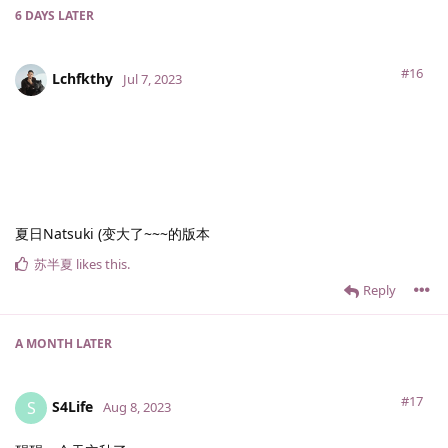
6 DAYS
LATER
#16
Lchfkthy
Jul 7, 2023
夏日Natsuki (变大了~~~的版本
苏半夏
likes this
.
Reply
A MONTH
LATER
#17
S4Life
S
Aug 8, 2023