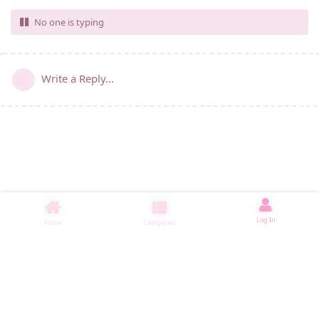
No one is typing
Write a Reply...
Log In
Home
Categories
睡了1501 ms
|