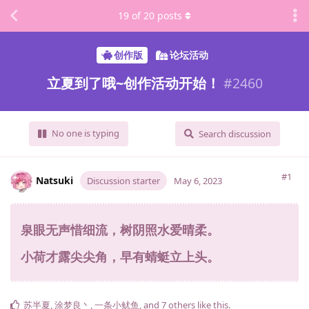
19
of
20
posts
创作版
论坛活动
立夏到了哦~创作活动开始！
#
2460
No one is typing
Search discussion
#1
Natsuki
Discussion starter
May 6, 2023
泉眼无声惜细流，树阴照水爱晴柔。
小荷才露尖尖角，早有蜻蜓立上头。
苏半夏
,
涂梦良丶
,
一条小鱿鱼
, and
7
others
like this
.