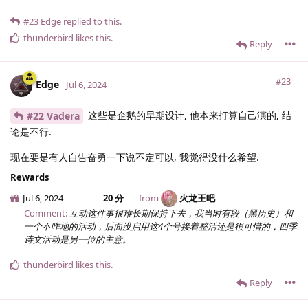
#23
Edge
replied to this.
thunderbird
likes this
.
Reply
#23
Edge
Jul 6, 2024
这些是企鹅的早期设计, 他本来打算自己演的, 结
#22 Vadera
论是不行.
现在要是有人自告奋勇一下说不定可以, 我觉得没什么希望.
Rewards
Jul 6, 2024
20 分
from
火龙王吧
Comment:
互动这件事很难长期保持下去，我当时有段（黑历史）和
一个不咋地的活动，后面没启用这4个号接着整活还是很可惜的，四季
诗文活动是另一位的主意。
thunderbird
likes this
.
Reply