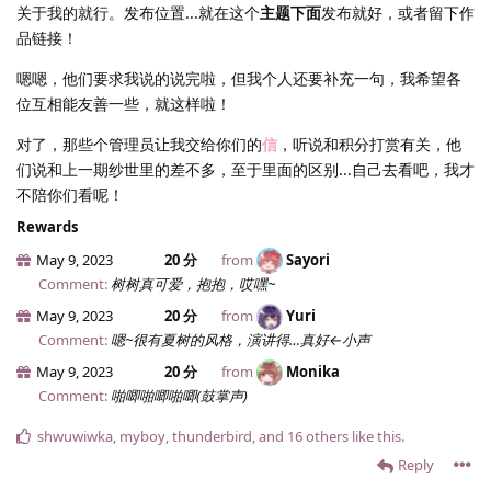
关于我的就行。发布位置...就在这个
主题下面
发布就好，或者留下作
品链接！
嗯嗯，他们要求我说的说完啦，但我个人还要补充一句，我希望各
位互相能友善一些，就这样啦！
对了，那些个管理员让我交给你们的
信
，听说和积分打赏有关，他
们说和上一期纱世里的差不多，至于里面的区别...自己去看吧，我才
不陪你们看呢！
Rewards
May 9, 2023
20 分
from
Sayori
Comment:
树树真可爱，抱抱，哎嘿~
May 9, 2023
20 分
from
Yuri
Comment:
嗯~很有夏树的风格，演讲得…真好←小声
May 9, 2023
20 分
from
Monika
Comment:
啪唧啪唧啪唧(鼓掌声)
shwuwiwka
,
myboy
,
thunderbird
, and
16
others
like this
.
Reply