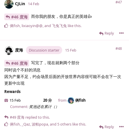
#47
CJLin
14 Feb
而你我的朋友，你是真正的英雄👍
#46 度海
俩fish
,
lixiaoyin@@
, and
飞兔飞兔
like this
.
Reply
#48
度海
Discussion starter
15 Feb
写完了，现在就剩两个部分
#46 度海
同时说个不好的消息
因为产量不足，约会场景后面的开放世界内容很可能不会在下一次
更新中出现
Rewards
15 Feb
20 分
from
俩fish
Comment:
奖池还在累计（）
#49
度海
replied to this.
俩fish
,
_Qaz
,
波帕popa
, and
5
others
like this
.
Reply