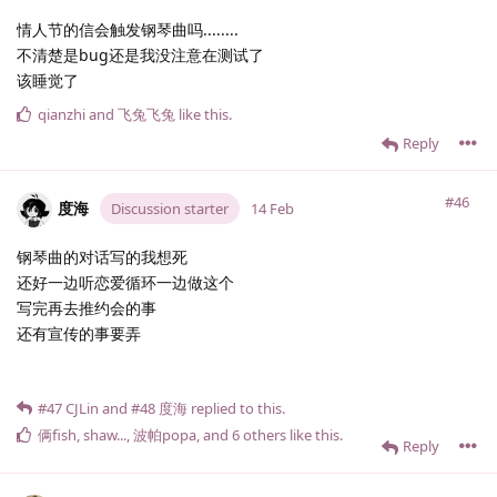
情人节的信会触发钢琴曲吗........
不清楚是bug还是我没注意在测试了
该睡觉了
qianzhi
and
飞兔飞兔
like this
.
Reply
#46
度海
Discussion starter
14 Feb
钢琴曲的对话写的我想死
还好一边听恋爱循环一边做这个
写完再去推约会的事
还有宣传的事要弄
#47
CJLin
and
#48
度海
replied to this.
俩fish
,
shaw.​.​.​
,
波帕popa
, and
6
others
like this
.
Reply