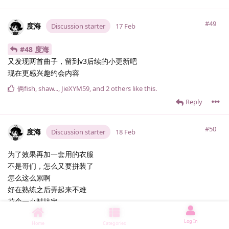
#49
度海
Discussion starter
17 Feb
#48 度海
又发现两首曲子，留到v3后续的小更新吧
现在更感兴趣约会内容
俩fish
,
shaw.​.​.​
,
JieXYM59
, and
2
others
like this
.
Reply
#50
度海
Discussion starter
18 Feb
为了效果再加一套用的衣服
不是哥们，怎么又要拼装了
怎么这么累啊
好在熟练之后弄起来不难
花个一小时搞定
俩fish
,
TLO922_
,
波帕popa
, and
4
others
like this
.
Log In
Home
Categories