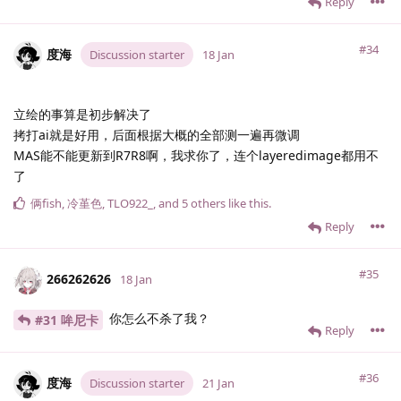
Reply
#34
度海
Discussion starter
18 Jan
立绘的事算是初步解决了
拷打ai就是好用，后面根据大概的全部测一遍再微调
MAS能不能更新到R7R8啊，我求你了，连个layeredimage都用不
了
俩fish
,
冷堇色
,
TLO922_
, and
5
others
like this
.
Reply
#35
266262626
18 Jan
你怎么不杀了我？
#31 哞尼卡
Reply
#36
度海
Discussion starter
21 Jan