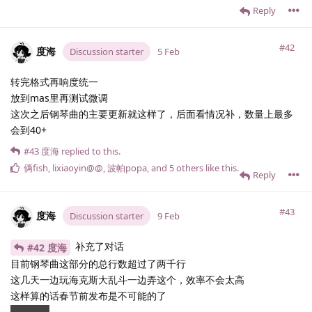
Reply
#42
度海
Discussion starter
5 Feb
转完格式再响度统一
放到mas里再测试微调
这次之后钢琴曲的主要更新就这样了，后面看情况补，数量上最多
会到40+
#43
度海
replied to this.
俩fish
,
lixiaoyin@@
,
波帕popa
, and
5
others
like this
.
Reply
#43
度海
Discussion starter
9 Feb
补充了对话
#42 度海
目前钢琴曲这部分的总行数超过了两千行
这几天一边玩海克斯大乱斗一边弄这个，效率不会太高
这样算的话春节前发布是不可能的了
肝疼.......