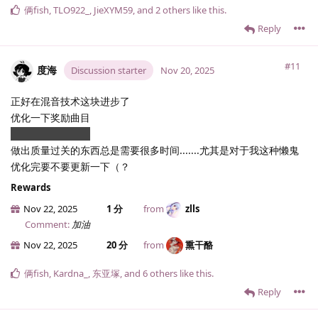
俩fish
,
TLO922_
,
JieXYM59
, and
2
others
like this
.
Reply
#11
度海
Discussion starter
Nov 20, 2025
正好在混音技术这块进步了
优化一下奖励曲目
想到什么做什么吧
做出质量过关的东西总是需要很多时间.......尤其是对于我这种懒鬼
优化完要不要更新一下（？
Rewards
Nov 22, 2025
1 分
from
zlls
Comment:
加油
Nov 22, 2025
20 分
from
熏干酪
俩fish
,
Kardna_
,
东亚塚
, and
6
others
like this
.
Reply