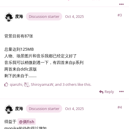
#3
度海
Discussion starter
Oct 4, 2025
背景目前有87张
总量达到125MB
人物、场景图片和音乐我都已经定义好了
音乐我可以稍微剧透一下，有四首来自p系列
两首来自ddlc原版
剩下的来自于.......
qianzhi
,
ღ້໌ᮩຼ
,
Shiroyama.​W
, and
3
others
like this
.
Reply
#4
度海
Discussion starter
Oct 4, 2025
得益于
@俩fish
monika的动作得以增加