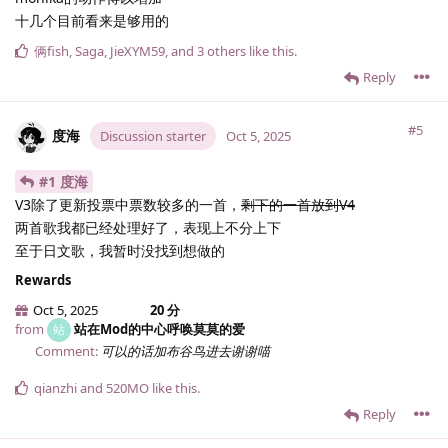
十几个目前看来是够用的
俩fish
,
Saga
,
JieXYM59
, and
3
others
like this
.
Reply
#5
度海
Discussion starter
Oct 5, 2025
#1 度海
V3除了更新投票中票数较多的一首，
剩下的一首放到V4
两首歌我都已经处理好了，表现上不分上下
至于日文歌，我暂时没找到想做的
Rewards
Oct 5, 2025
20 分
from
站在Mod的中心呼唤莫莫的爱
站
Comment:
可以的话加布谷鸟进去谢谢喵
qianzhi
and
520MO
like this
.
Reply