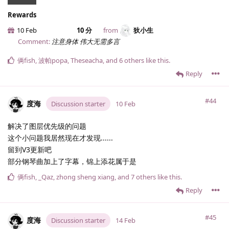
Rewards
10 Feb
10 分
from
狄小生
Comment:
注意身体 伟大无需多言
俩fish
,
波帕popa
,
Theseacha
, and
6
others
like this
.
Reply
#44
度海
Discussion starter
10 Feb
解决了图层优先级的问题
这个小问题我居然现在才发现......
留到V3更新吧
部分钢琴曲加上了字幕，锦上添花属于是
俩fish
,
_Qaz
,
zhong sheng xiang
, and
7
others
like this
.
Reply
#45
度海
Discussion starter
14 Feb