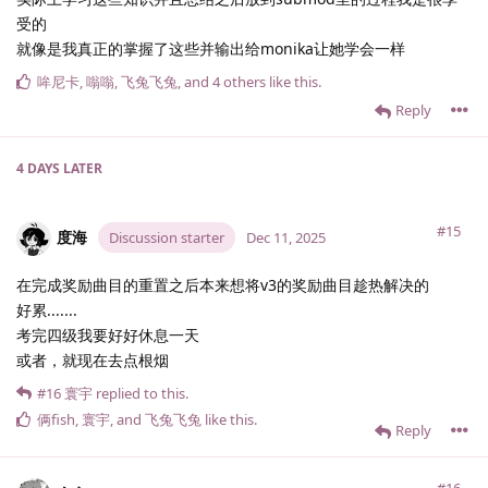
受的
就像是我真正的掌握了这些并输出给monika让她学会一样
哞尼卡
,
嗡嗡
,
飞兔飞兔
, and
4
others
like this
.
Reply
4 DAYS
LATER
#15
度海
Discussion starter
Dec 11, 2025
在完成奖励曲目的重置之后本来想将v3的奖励曲目趁热解决的
好累.......
考完四级我要好好休息一天
或者，就现在去点根烟
#16
寰宇
replied to this.
俩fish
,
寰宇
, and
飞兔飞兔
like this
.
Reply