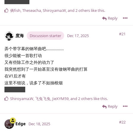
烟又不够抽了
俩fish
,
Theseacha
,
Shiroyama.​W
, and
2
others
like this
.
Reply
#21
度海
Discussion starter
Dec 17, 2025
弄个带字幕的钢琴曲吧...............
很少能被一首歌打动
又有些除工作之外的动力了
我突然想到了一开始甚至没有做钢琴曲的打算
在V1后才有
这里不细说，说多了不如抽根烟
我讨厌回忆
Shiroyama.​W
,
飞兔飞兔
,
JieXYM59
, and
2
others
like this
.
Reply
#22
Edge
Dec 18, 2025