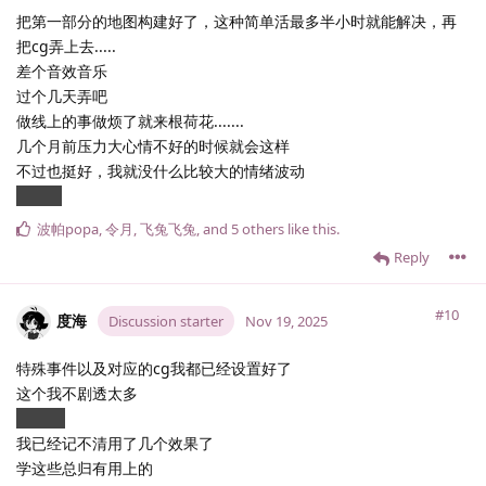
把第一部分的地图构建好了，这种简单活最多半小时就能解决，再
把cg弄上去.....
差个音效音乐
过个几天弄吧
做线上的事做烦了就来根荷花.......
几个月前压力大心情不好的时候就会这样
不过也挺好，我就没什么比较大的情绪波动
淡淡的
波帕popa
,
令月
,
飞兔飞兔
, and
5
others
like this
.
Reply
#10
度海
Discussion starter
Nov 19, 2025
特殊事件以及对应的cg我都已经设置好了
这个我不剧透太多
lazy.....
我已经记不清用了几个效果了
学这些总归有用上的