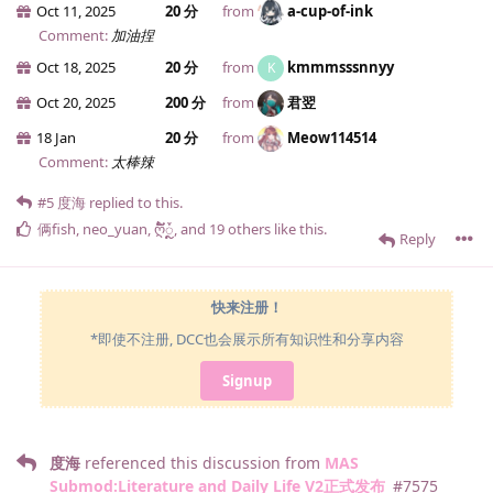
Oct 11, 2025
20 分
from
a-cup-of-ink
Comment:
加油捏
Oct 18, 2025
20 分
from
kmmmsssnnyy
K
Oct 20, 2025
200 分
from
君翌
18 Jan
20 分
from
Meow114514
Comment:
太棒辣
#5
度海
replied to this.
俩fish
,
neo_yuan
,
ღ້໌ᮩຼ
, and
19
others
like this
.
Reply
快来注册！
*即使不注册, DCC也会展示所有知识性和分享内容
Signup
度海
referenced this discussion from
MAS
Submod:Literature and Daily Life V2正式发布
#
7575