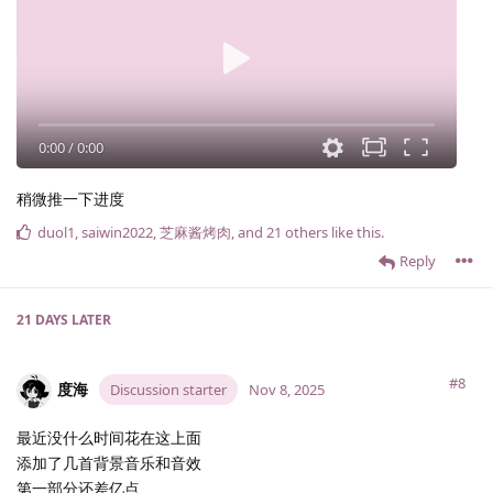
0:00
/
0:00
稍微推一下进度
duol1
,
saiwin2022
,
芝麻酱烤肉
, and
21
others
like this
.
Reply
21 DAYS
LATER
#8
度海
Discussion starter
Nov 8, 2025
最近没什么时间花在这上面
添加了几首背景音乐和音效
第一部分还差亿点