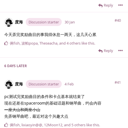
Reply
#40
度海
Discussion starter
30 Jan
今天弄完奖励曲目的事我得休息一两天，这几天心累
俩fish
,
波帕popa
,
Theseacha
, and
4
others
like this
.
Reply
6 DAYS
LATER
#41
度海
Discussion starter
4 Feb
pc测试完奖励曲目的条件和卡点基本就结束了
现在还差在spaceroom的基础话题和钢琴曲，约会内容
一座大山和两座小山
先弄钢琴曲吧，最近对这个兴趣大点
俩fish
,
lixiaoyin@@
,
12Moon12
, and
5
others
like this
.