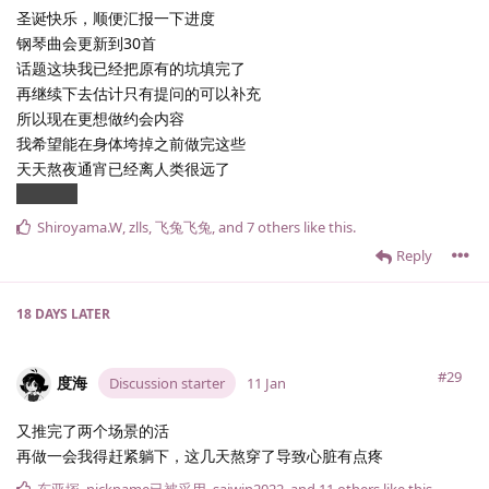
圣诞快乐，顺便汇报一下进度
钢琴曲会更新到30首
话题这块我已经把原有的坑填完了
再继续下去估计只有提问的可以补充
所以现在更想做约会内容
我希望能在身体垮掉之前做完这些
天天熬夜通宵已经离人类很远了
咕咕嘎嘎
Shiroyama.​W
,
zlls
,
飞兔飞兔
, and
7
others
like this
.
Reply
18 DAYS
LATER
#29
度海
Discussion starter
11 Jan
又推完了两个场景的活
再做一会我得赶紧躺下，这几天熬穿了导致心脏有点疼
东亚塚
,
nickname已被采用
,
saiwin2022
, and
11
others
like this
.