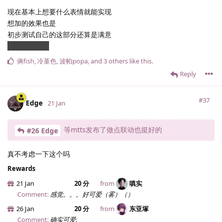
现在基本上想要什么表情就能实现
想加的效果也是
初步测试自己的这部分还算是满意
放假了就是爽
俩fish
,
冷堇色
,
波帕popa
, and
3
others
like this
.
Reply
#37
Edge
21 Jan
等mtts发布了做点联动也挺好的
#26 Edge
真不考虑一下这个吗
Rewards
21 Jan
20 分
from
嗔实
Comment:
感觉。。。好可爱（雾）（）
26 Jan
20 分
from
东亚塚
Comment:
确实可爱.