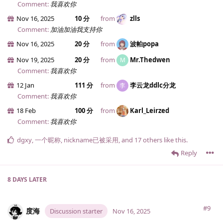
Comment:
我喜欢你
Nov 16, 2025
10 分
from
zlls
Comment:
加油加油我支持你
Nov 16, 2025
20 分
from
波帕popa
Nov 19, 2025
20 分
from
Mr.​Thedwen
M
Comment:
我喜欢你
12 Jan
111 分
from
李云龙ddlc分龙
李
Comment:
我喜欢你
18 Feb
100 分
from
Karl_Leirzed
Comment:
我喜欢你
dgxy
,
一个昵称
,
nickname已被采用
, and
17
others
like this
.
Reply
8 DAYS
LATER
#9
度海
Discussion starter
Nov 16, 2025