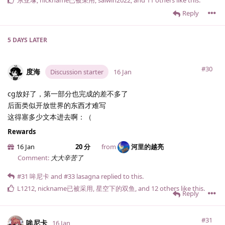
Reply
5 DAYS
LATER
#30
度海
Discussion starter
16 Jan
cg放好了，第一部分也完成的差不多了
后面类似开放世界的东西才难写
这得塞多少文本进去啊：（
Rewards
16 Jan
20 分
from
河里的越亮
Comment:
大大辛苦了
#31
哞尼卡
and
#33
lasagna
replied to this.
L1212
,
nickname已被采用
,
星空下的双鱼
, and
12
others
like this
.
Reply
#31
哞尼卡
16 Jan