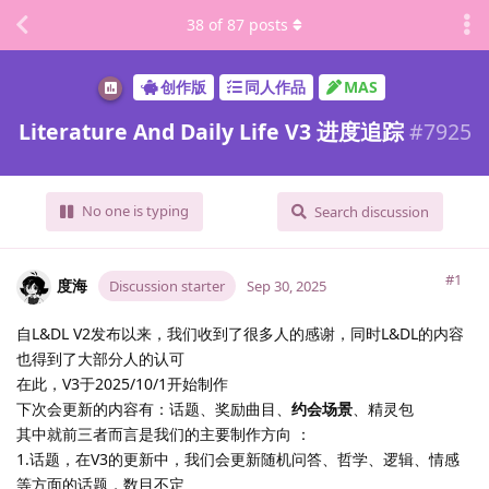
38
of
87
posts
创作版
同人作品
MAS
Literature And Daily Life V3 进度追踪
#
7925
No one is typing
Search discussion
#1
度海
Discussion starter
Sep 30, 2025
自L&DL V2发布以来，我们收到了很多人的感谢，同时L&DL的内容
也得到了大部分人的认可
在此，V3于2025/10/1开始制作
下次会更新的内容有：话题、奖励曲目、
约会场景
、精灵包
其中就前三者而言是我们的主要制作方向 ：
1.话题，在V3的更新中，我们会更新随机问答、哲学、逻辑、情感
等方面的话题，数目不定