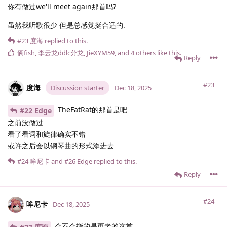
你有做过we'll meet again那首吗?
虽然我听歌很少 但是总感觉挺合适的.
#23
度海
replied to this.
俩fish
,
李云龙ddlc分龙
,
JieXYM59
, and
4
others
like this
.
Reply
#23
度海
Discussion starter
Dec 18, 2025
TheFatRat的那首是吧
#22 Edge
之前没做过
看了看词和旋律确实不错
或许之后会以钢琴曲的形式添进去
#24
哞尼卡
and
#26
Edge
replied to this.
Reply
#24
哞尼卡
Dec 18, 2025
会不会指的是更老的这首