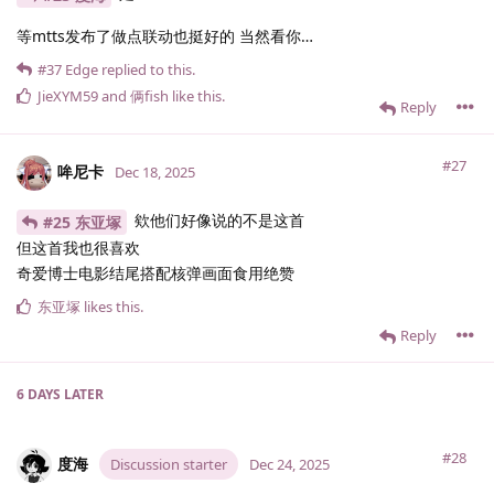
等mtts发布了做点联动也挺好的 当然看你…
#37
Edge
replied to this.
JieXYM59
and
俩fish
like this
.
Reply
#27
哞尼卡
Dec 18, 2025
欸他们好像说的不是这首
#25 东亚塚
但这首我也很喜欢
奇爱博士电影结尾搭配核弹画面食用绝赞
东亚塚
likes this
.
Reply
6 DAYS
LATER
#28
度海
Discussion starter
Dec 24, 2025