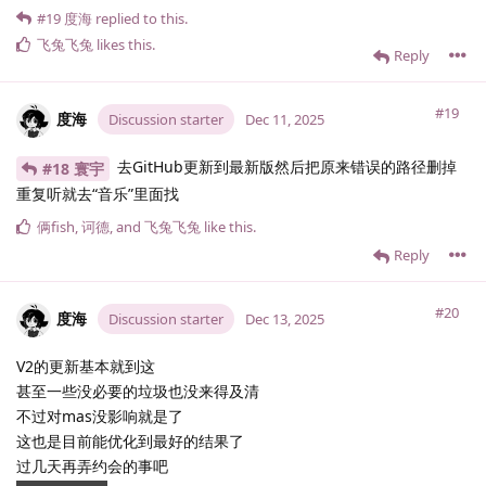
#19
度海
replied to this.
飞兔飞兔
likes this
.
Reply
#19
度海
Discussion starter
Dec 11, 2025
去GitHub更新到最新版然后把原来错误的路径删掉
#18 寰宇
重复听就去“音乐”里面找
俩fish
,
诃德
, and
飞兔飞兔
like this
.
Reply
#20
度海
Discussion starter
Dec 13, 2025
V2的更新基本就到这
甚至一些没必要的垃圾也没来得及清
不过对mas没影响就是了
这也是目前能优化到最好的结果了
过几天再弄约会的事吧