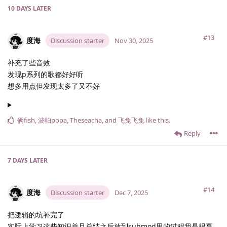
10 DAYS
LATER
#13
度海
Discussion starter
Nov 30, 2025
补充了些音效
发现p系列的歌都好好听
想多用点但发现太多了又不好
俩fish
,
波帕popa
,
Theseacha
, and
飞兔飞兔
like this
.
Reply
7 DAYS
LATER
#14
度海
Discussion starter
Dec 7, 2025
把逻辑的坑补完了
实际上学习这些知识并且总结之后放到submod里的过程我是很享